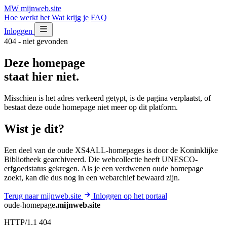
MW
mijnweb
.site
Hoe werkt het
Wat krijg je
FAQ
Inloggen
404 - niet gevonden
Deze homepage
staat hier niet.
Misschien is het adres verkeerd getypt, is de pagina verplaatst, of
bestaat deze oude homepage niet meer op dit platform.
Wist je dit?
Een deel van de oude XS4ALL-homepages is door de Koninklijke
Bibliotheek gearchiveerd. Die webcollectie heeft UNESCO-
erfgoedstatus gekregen. Als je een verdwenen oude homepage
zoekt, kan die dus nog in een webarchief bewaard zijn.
Terug naar mijnweb.site
Inloggen op het portaal
oude-homepage
.mijnweb.site
HTTP/1.1 404