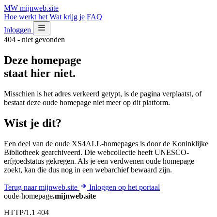
MW
mijnweb
.site
Hoe werkt het
Wat krijg je
FAQ
Inloggen
404 - niet gevonden
Deze homepage
staat hier niet.
Misschien is het adres verkeerd getypt, is de pagina verplaatst, of
bestaat deze oude homepage niet meer op dit platform.
Wist je dit?
Een deel van de oude XS4ALL-homepages is door de Koninklijke
Bibliotheek gearchiveerd. Die webcollectie heeft UNESCO-
erfgoedstatus gekregen. Als je een verdwenen oude homepage
zoekt, kan die dus nog in een webarchief bewaard zijn.
Terug naar mijnweb.site
Inloggen op het portaal
oude-homepage
.mijnweb.site
HTTP/1.1 404